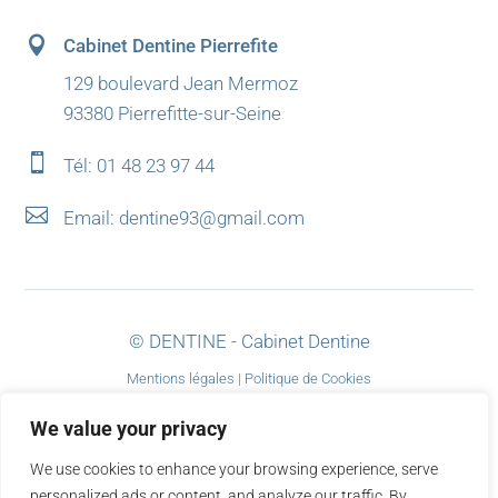

Cabinet Dentine Pierrefite
129 boulevard Jean Mermoz
93380 Pierrefitte-sur-Seine

Tél:
01 48 23 97 44

Email:
dentine93@gmail.com
© DENTINE - Cabinet Dentine
Mentions légales
|
Politique de Cookies
webdesign by:
criativo.net
We value your privacy
We use cookies to enhance your browsing experience, serve
personalized ads or content, and analyze our traffic. By